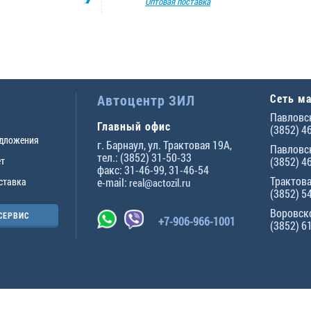
Оптовая поставка
Автоцентр ЗИЛ
Сеть м
Павловск
Главный офис
(3852) 4
едложения
г.
Барнаул
,
ул. Трактовая 19А
,
Павловск
тел.:
(3852) 31-50-33
ет
(3852) 4
факс:
31-46-99
,
31-46-54
Трактова
ставка
e-mail:
real@actozil.ru
(3852) 5
Воровско
СЕРВИС
+7-906-966-1001
(3852) 6
ны