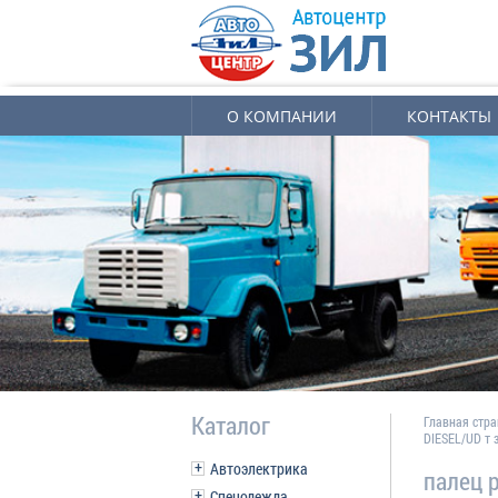
О КОМПАНИИ
КОНТАКТЫ
Каталог
Главная стр
DIESEL/UD т 
Автоэлектрика
палец 
Спецодежда