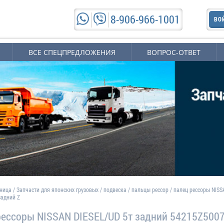
8-906-966-1001
ВО
ВСЕ СПЕЦПРЕДЛОЖЕНИЯ
ВОПРОС-ОТВЕТ
аница
/
Запчасти для японских грузовых
/
подвеска
/
пальцы рессор
/
палец рессоры NISS
задний Z
рессоры NISSAN DIESEL/UD 5т задний 54215Z500