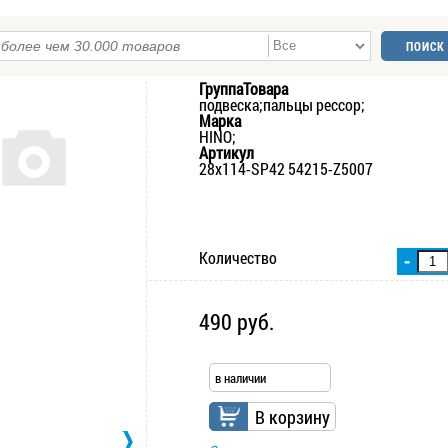
ГруппаТовара
подвеска;пальцы рессор;
Марка
HINO;
Артикул
28x114-SP42 54215-Z5007
Количество
-
490 руб.
в наличии
В корзину