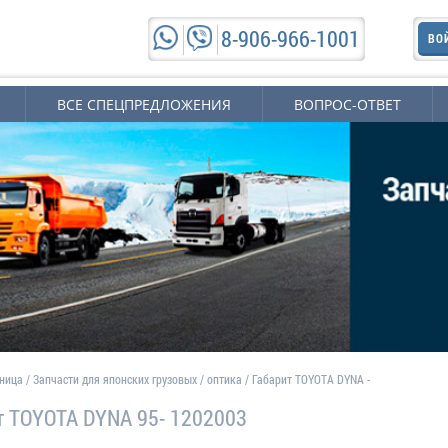
8-906-966-1001
ВО
ВСЕ СПЕЦПРЕДЛОЖЕНИЯ
ВОПРОС-ОТВЕТ
аница
/
Запчасти для японских грузовых
/
оптика
/
Габарит TOYOTA DYNA -
т TOYOTA DYNA 95- 1202003