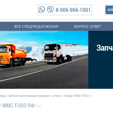
8-906-966-1001
ВО
ВСЕ СПЕЦПРЕДЛОЖЕНИЯ
ВОПРОС-ОТВЕТ
аница
/
Запчасти для японских грузовых
/
оптика
/
Габарит MMC FUSO г---
т MMC FUSO 94г.---