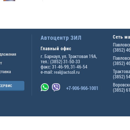
Автоцентр ЗИЛ
Сеть м
Павловск
Главный офис
(3852) 4
едложения
г.
Барнаул
,
ул. Трактовая 19А
,
Павловск
тел.:
(3852) 31-50-33
ет
(3852) 4
факс:
31-46-99
,
31-46-54
Трактова
ставка
e-mail:
real@actozil.ru
(3852) 5
Воровско
СЕРВИС
+7-906-966-1001
(3852) 6
ны