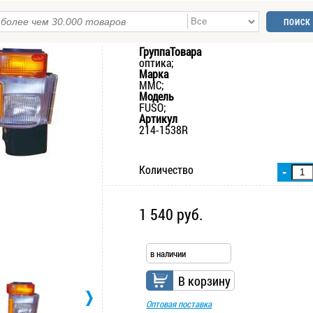
ГруппаТовара
оптика;
Марка
MMC;
Модель
FUSO;
Артикул
214-1538R
Количество
-
1 540 руб.
в наличии
В корзину
Оптовая поставка