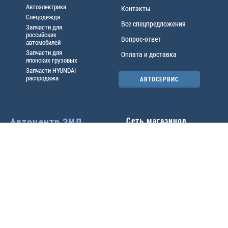
Автоэлектрика
Контакты
Спецодежда
Все спецпредложения
Запчасти для
российских
Вопрос-ответ
автомобилей
Запчасти для
Оплата и доставка
японских грузовых
Запчасти HYUNDAI
распродажа
АВТОСЕРВИС
Автоцентр ЗИЛ
Сеть магазинов
Павловский тр-т, 49б
Главный офис
(3852) 46-90-50
| 8:30-
18:00
г.
Барнаул
,
ул. Трактовая 19А
,
тел.:
(3852) 31-50-33
Павловский тр-т, 49/2
факс:
31-46-99
,
31-46-54
(3852) 46-89-55
| 8:30-
e-mail:
real@actozil.ru
18:00
Трактовая, 19А
(3852) 54-58-75
| 8:00-
17:00