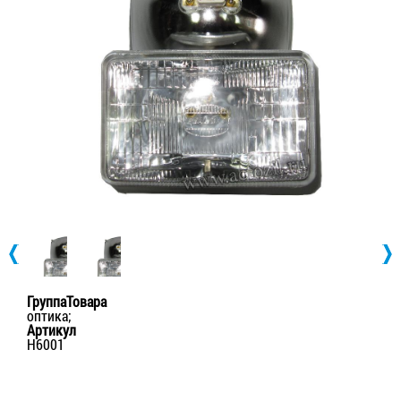
ГруппаТовара
оптика;
Артикул
H6001