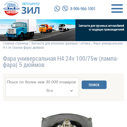
8-906-966-1001
Главная страница
/
Запчасти для японских грузовых
/
оптика
/
Фара универсальная
H v /w (лампа-фара) дюймов
Фара универсальная H4 24v 100/75w (лампа-
фара) 5 дюймов