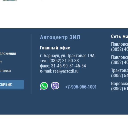
Автоцентр ЗИЛ
Сеть м
Павловск
Главный офис
(3852) 4
едложения
г.
Барнаул
,
ул. Трактовая 19А
,
Павловск
тел.:
(3852) 31-50-33
ет
(3852) 4
факс:
31-46-99
,
31-46-54
Трактова
ставка
e-mail:
real@actozil.ru
(3852) 5
Воровско
СЕРВИС
+7-906-966-1001
(3852) 6
ны