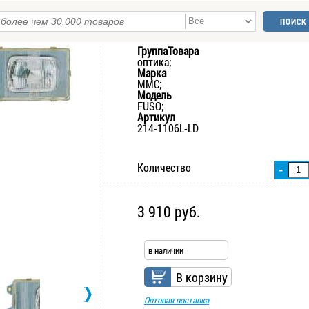
ГруппаТовара
оптика;
Марка
MMC;
Модель
FUSO;
Артикул
214-1106L-LD
Количество
-
3 910 руб.
в наличии
В корзину
Оптовая поставка