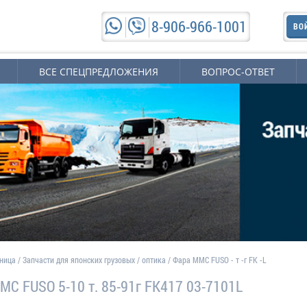
8-906-966-1001
ВО
ВСЕ СПЕЦПРЕДЛОЖЕНИЯ
ВОПРОС-ОТВЕТ
аница
/
Запчасти для японских грузовых
/
оптика
/
Фара MMC FUSO - т -г FK -L
MC FUSO 5-10 т. 85-91г FK417 03-7101L