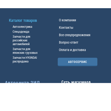
Каталог товаров
О компании
Автоэлектрика
Контакты
Спецодежда
Все спецпредложения
Запчасти для
российских
Вопрос-ответ
автомобилей
Запчасти для
Оплата и доставка
японских грузовых
Запчасти HYUNDAI
распродажа
АВТОСЕРВИС
Автоцентр ЗИЛ
Сеть магазинов
Павловский тр-т, 49б
Главный офис
(3852) 46-90-50
| 8:30-
18:00
г.
Барнаул
,
ул. Трактовая 19А
,
тел.:
(3852) 31-50-33
Павловский тр-т, 49/2
факс:
31-46-99
,
31-46-54
(3852) 46-89-55
| 8:30-