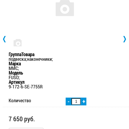
ГруппаТовара
подвеска;наконечники;
Марка
MMC;
Модель
FUSO;
Артикул
9-172-6-SE-7755R
Количество
-
+
7 650 руб.