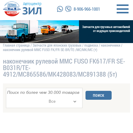
8-906-966-1001
Главная страница
/
Запчасти для японских грузовых
/
подвеска
/
наконечники
/
наконечник рулевой MMC FUSO FK/FR SE-BR/TE-/MC/MK/MC (т)
наконечник рулевой MMC FUSO FK617/FR SE-
B031R/TE-
4912/MC865586/MK428083/MC891388 (5т)