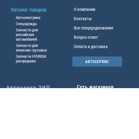
Каталог товаров
О компании
Автоэлектрика
Контакты
Спецодежда
Все спецпредложения
Запчасти для
российских
Вопрос-ответ
автомобилей
Запчасти для
Оплата и доставка
японских грузовых
Запчасти HYUNDAI
распродажа
АВТОСЕРВИС
Автоцентр ЗИЛ
Сеть магазинов
Павловский тр-т, 49б
Главный офис
(3852) 46-90-50
| 8:30-
18:00
г.
Барнаул
,
ул. Трактовая 19А
,
тел.:
(3852) 31-50-33
Павловский тр-т, 49/2
факс:
31-46-99
,
31-46-54
(3852) 46-89-55
| 8:30-
e-mail:
real@actozil.ru
18:00
Трактовая, 19А