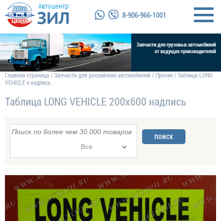
8-906-966-1001
Главная страница
/
Запчасти для российских автомобилей
/
Прочее
/
Таблица LONG
VEHICLE x надпись
Таблица LONG VEHICLE 200x600 надпись