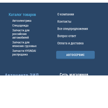
Каталог товаров
О компании
Автоэлектрика
Контакты
Спецодежда
Все спецпредложения
Запчасти для
российских
Вопрос-ответ
автомобилей
Запчасти для
Оплата и доставка
японских грузовых
Запчасти HYUNDAI
распродажа
АВТОСЕРВИС
Автоцентр ЗИЛ
Сеть магазинов
Павловский тр-т, 49б
Главный офис
(3852) 46-90-50
| 8:30-
18:00
г.
Барнаул
,
ул. Трактовая 19А
,
тел.:
(3852) 31-50-33
Павловский тр-т, 49/2
факс:
31-46-99
,
31-46-54
(3852) 46-89-55
| 8:30-
e-mail:
real@actozil.ru
18:00