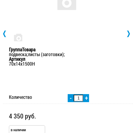
ГруппаТовара
подвеска;листы (заготовки);
Артикул
70x14x1500H
Количество
-
+
4 350 руб.
в наличии