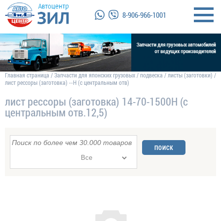
8-906-966-1001
Главная страница
/
Запчасти для японских грузовых
/
подвеска
/
листы (заготовки)
/
лист рессоры (заготовка) --Н (с центральным отв)
лист рессоры (заготовка) 14-70-1500Н (с
центральным отв.12,5)