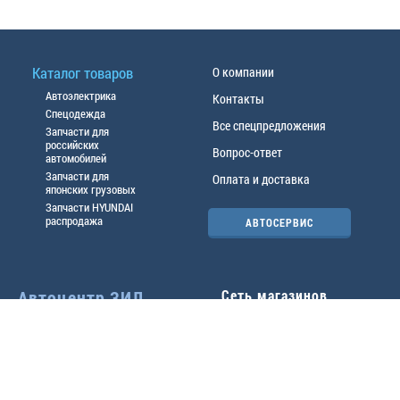
Каталог товаров
О компании
Автоэлектрика
Контакты
Спецодежда
Все спецпредложения
Запчасти для
российских
Вопрос-ответ
автомобилей
Запчасти для
Оплата и доставка
японских грузовых
Запчасти HYUNDAI
распродажа
АВТОСЕРВИС
Автоцентр ЗИЛ
Сеть магазинов
Павловский тр-т, 49б
Главный офис
(3852) 46-90-50
| 8:30-
18:00
г.
Барнаул
,
ул. Трактовая 19А
,
тел.:
(3852) 31-50-33
Павловский тр-т, 49/2
факс:
31-46-99
,
31-46-54
(3852) 46-89-55
| 8:30-