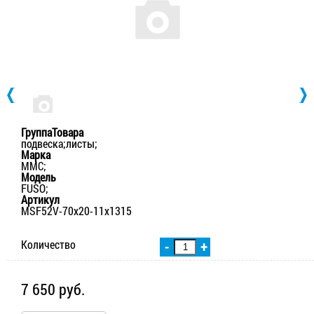
ГруппаТовара
подвеска;листы;
Марка
MMC;
Модель
FUSO;
Артикул
MSF52V-70x20-11x1315
Количество
-
+
7 650 руб.