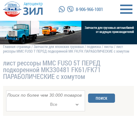
8-906-966-1001
Главная страница
/
Запчасти для японских грузовых
/
подвеска
/
листы
/
лист
рессоры MMC FUSO T ПЕРЕД подкоренной MK FK/FK ПАРАБОЛИЧЕСКИЕ с хомутом
лист рессоры MMC FUSO 5T ПЕРЕД
подкоренной MK330481 FK61/FK71
ПАРАБОЛИЧЕСКИЕ с хомутом