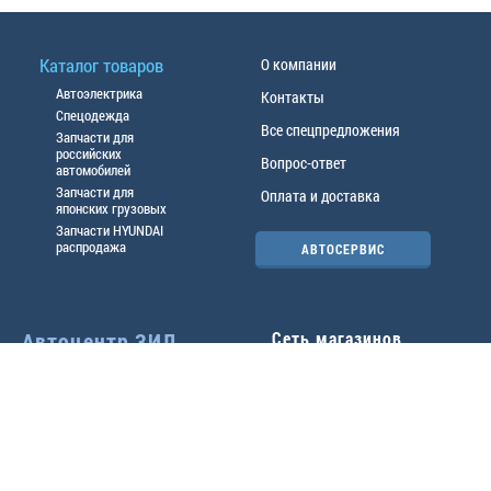
Каталог товаров
О компании
Автоэлектрика
Контакты
Спецодежда
Все спецпредложения
Запчасти для
российских
Вопрос-ответ
автомобилей
Запчасти для
Оплата и доставка
японских грузовых
Запчасти HYUNDAI
распродажа
АВТОСЕРВИС
Автоцентр ЗИЛ
Сеть магазинов
Павловский тр-т, 49б
Главный офис
(3852) 46-90-50
| 8:30-
18:00
г.
Барнаул
,
ул. Трактовая 19А
,
тел.:
(3852) 31-50-33
Павловский тр-т, 49/2
факс:
31-46-99
,
31-46-54
(3852) 46-89-55
| 8:30-
e-mail:
real@actozil.ru
18:00