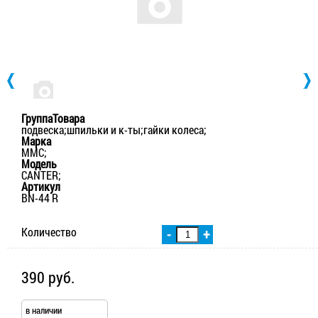
ГруппаТовара
подвеска;шпильки и к-ты;гайки колеса;
Марка
MMC;
Модель
CANTER;
Артикул
BN-44 R
Количество
-
+
390 руб.
в наличии