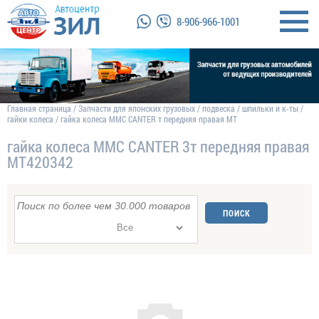
8-906-966-1001
Главная страница
/
Запчасти для японских грузовых
/
подвеска
/
шпильки и к-ты
/
гайки колеса
/
гайка колеса MMC CANTER т передняя правая MT
гайка колеса MMC CANTER 3т передняя правая
MT420342