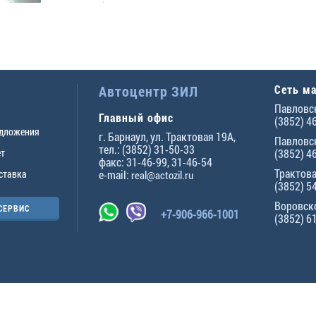
Автоцентр ЗИЛ
Сеть м
Павловск
Главный офис
(3852) 4
едложения
г.
Барнаул
,
ул. Трактовая 19А
,
Павловск
тел.:
(3852) 31-50-33
ет
(3852) 4
факс:
31-46-99
,
31-46-54
Трактова
ставка
e-mail:
real@actozil.ru
(3852) 5
Воровско
СЕРВИС
+7-906-966-1001
(3852) 6
ны