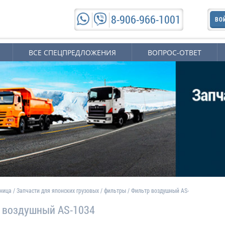
8-906-966-1001
ВО
ВСЕ СПЕЦПРЕДЛОЖЕНИЯ
ВОПРОС-ОТВЕТ
аница
/
Запчасти для японских грузовых
/
фильтры
/
Фильтр воздушный АS-
 воздушный АS-1034