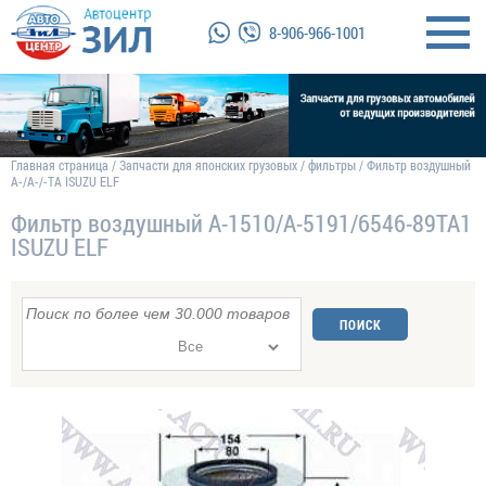
8-906-966-1001
Главная страница
/
Запчасти для японских грузовых
/
фильтры
/
Фильтр воздушный
A-/A-/-TA ISUZU ELF
Фильтр воздушный A-1510/A-5191/6546-89TA1
ISUZU ELF