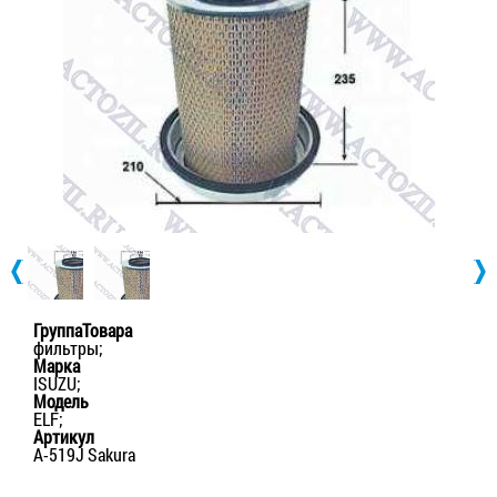
ГруппаТовара
фильтры;
Марка
ISUZU;
Модель
ELF;
Артикул
A-519J Sakura