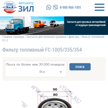
8-906-966-1001
Главная страница
/
Запчасти для японских грузовых
/
фильтры
/
Фильтр топливный
FC-//
Фильтр топливный FC-1005/335/354