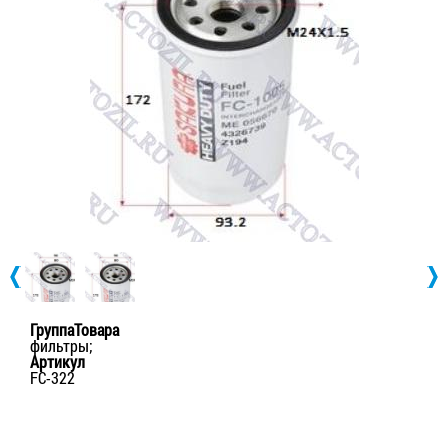
ГруппаТовара
фильтры;
Артикул
FC-322