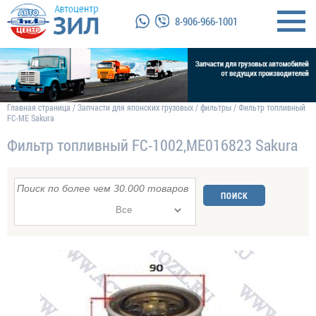
8-906-966-1001
Главная страница
/
Запчасти для японских грузовых
/
фильтры
/
Фильтр топливный
FC-ME Sakura
Фильтр топливный FC-1002,ME016823 Sakura