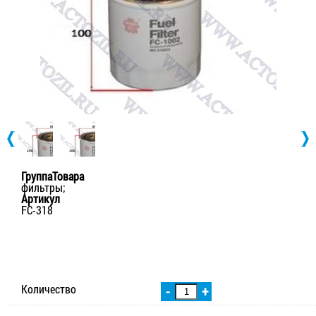
ГруппаТовара
фильтры;
Артикул
FC-318
Количество
-
+