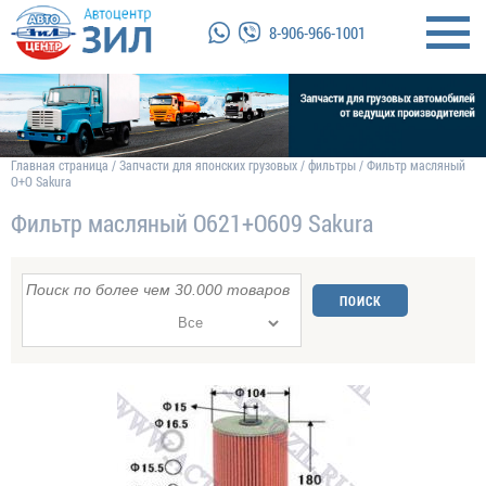
8-906-966-1001
Главная страница
/
Запчасти для японских грузовых
/
фильтры
/
Фильтр масляный
O+O Sakura
Фильтр масляный O621+O609 Sakura