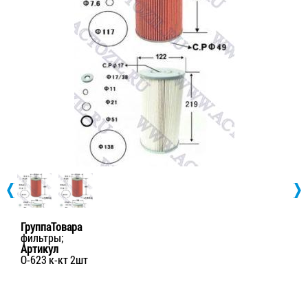
ГруппаТовара
фильтры;
Артикул
О-623 к-кт 2шт