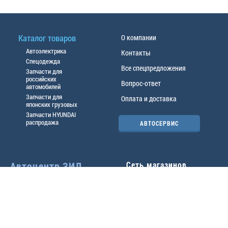
Каталог товаров
О компании
Автоэлектрика
Контакты
Спецодежда
Все спецпредложения
Запчасти для
российских
Вопрос-ответ
автомобилей
Запчасти для
Оплата и доставка
японских грузовых
Запчасти HYUNDAI
распродажа
АВТОСЕРВИС
Автоцентр ЗИЛ
Сеть магазинов
Павловский тр-т, 49б
Главный офис
(3852) 46-90-50
| 8:30-
18:00
г.
Барнаул
,
ул. Трактовая 19А
,
тел.:
(3852) 31-50-33
Павловский тр-т, 49/2
факс:
31-46-99
,
31-46-54
(3852) 46-89-55
| 8:30-
e-mail:
real@actozil.ru