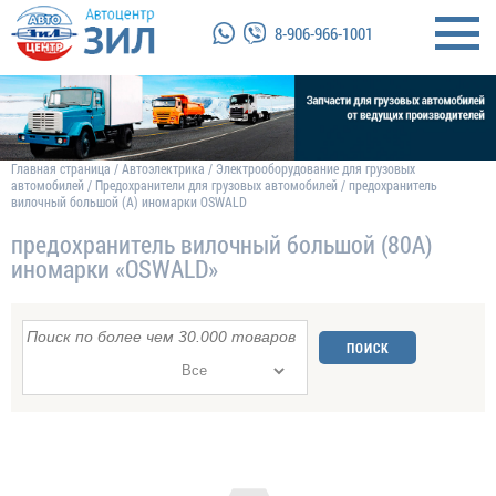
8-906-966-1001
Главная страница
/
Автоэлектрика
/
Электрооборудование для грузовых
автомобилей
/
Предохранители для грузовых автомобилей
/
предохранитель
вилочный большой (А) иномарки OSWALD
предохранитель вилочный большой (80А)
иномарки «OSWALD»