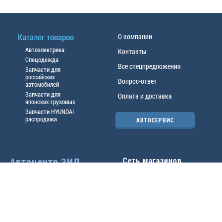
Каталог товаров
О компании
Автоэлектрика
Контакты
Спецодежда
Все спецпредложения
Запчасти для
российских
Вопрос-ответ
автомобилей
Запчасти для
Оплата и доставка
японских грузовых
Запчасти HYUNDAI
распродажа
АВТОСЕРВИС
Автоцентр ЗИЛ
Сеть магазинов
Павловский тр-т, 49б
Главный офис
(3852) 46-90-50
| 8:30-
18:00
г.
Барнаул
,
ул. Трактовая 19А
,
тел.:
(3852) 31-50-33
Павловский тр-т, 49/2
факс:
31-46-99
,
31-46-54
(3852) 46-89-55
| 8:30-
e-mail:
real@actozil.ru