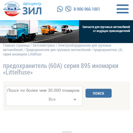
8-906-966-1001
Главная страница
/
Автоэлектрика
/
Электрооборудование для грузовых
автомобилей
/
Предохранители для грузовых автомобилей
/
предохранитель (А)
серия иномарки Littelfuse
предохранитель (60А) серия 895 иномарки
«Littelfuse»