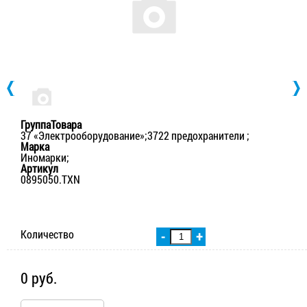
ГруппаТовара
37 «Электрооборудование»;3722 предохранители ;
Марка
Иномарки;
Артикул
0895050.TXN
Количество
-
+
0 руб.