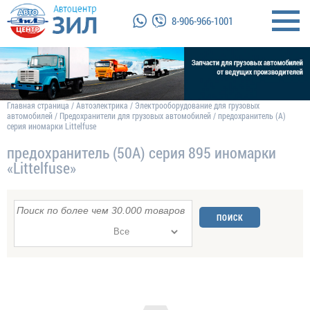
8-906-966-1001
Главная страница
/
Автоэлектрика
/
Электрооборудование для грузовых
автомобилей
/
Предохранители для грузовых автомобилей
/
предохранитель (А)
серия иномарки Littelfuse
предохранитель (50А) серия 895 иномарки
«Littelfuse»