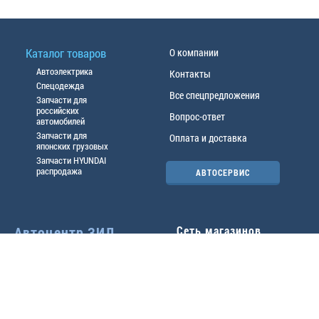
Каталог товаров
О компании
Автоэлектрика
Контакты
Спецодежда
Все спецпредложения
Запчасти для
российских
Вопрос-ответ
автомобилей
Запчасти для
Оплата и доставка
японских грузовых
Запчасти HYUNDAI
распродажа
АВТОСЕРВИС
Автоцентр ЗИЛ
Сеть магазинов
Павловский тр-т, 49б
Главный офис
(3852) 46-90-50
| 8:30-
18:00
г.
Барнаул
,
ул. Трактовая 19А
,
тел.:
(3852) 31-50-33
Павловский тр-т, 49/2
факс:
31-46-99
,
31-46-54
(3852) 46-89-55
| 8:30-
e-mail:
real@actozil.ru