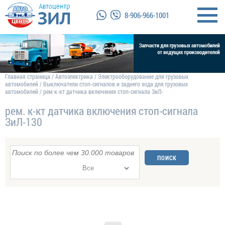
8-906-966-1001
Главная страница
/
Автоэлектрика
/
Электрооборудование для грузовых
автомобилей
/
Выключатели стоп-сигналов и заднего хода для грузовых
автомобилей
/
рем к-кт датчика включения стоп-сигнала ЗиЛ-
рем. к-кт датчика включения стоп-сигнала
ЗиЛ-130