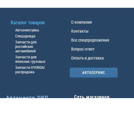
Каталог товаров
О компании
Автоэлектрика
Контакты
Спецодежда
Все спецпредложения
Запчасти для
российских
Вопрос-ответ
автомобилей
Запчасти для
Оплата и доставка
японских грузовых
Запчасти HYUNDAI
распродажа
АВТОСЕРВИС
Автоцентр ЗИЛ
Сеть магазинов
Павловский тр-т, 49б
Главный офис
(3852) 46-90-50
| 8:30-
18:00
г.
Барнаул
,
ул. Трактовая 19А
,
тел.:
(3852) 31-50-33
Павловский тр-т, 49/2
факс:
31-46-99
,
31-46-54
(3852) 46-89-55
| 8:30-
e-mail:
real@actozil.ru