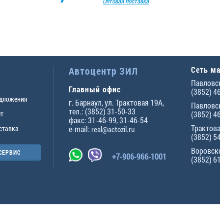
Оптовая поставка
Автоцентр ЗИЛ
Сеть м
Павловск
Главный офис
(3852) 4
едложения
г.
Барнаул
,
ул. Трактовая 19А
,
Павловск
тел.:
(3852) 31-50-33
ет
(3852) 4
факс:
31-46-99
,
31-46-54
Трактова
ставка
e-mail:
real@actozil.ru
(3852) 5
Воровско
СЕРВИС
+7-906-966-1001
(3852) 6
ны