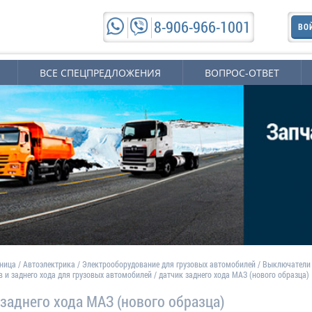
8-906-966-1001
ВО
ВСЕ СПЕЦПРЕДЛОЖЕНИЯ
ВОПРОС-ОТВЕТ
аница
/
Автоэлектрика
/
Электрооборудование для грузовых автомобилей
/
Выключатели
в и заднего хода для грузовых автомобилей
/
датчик заднего хода МАЗ (нового образца)
 заднего хода МАЗ (нового образца)