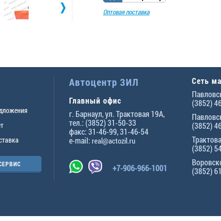
Оптовая поставка
Автоцентр ЗИЛ
Сеть м
Павловск
Главный офис
(3852) 4
едложения
г.
Барнаул
,
ул. Трактовая 19А
,
Павловск
тел.:
(3852) 31-50-33
ет
(3852) 4
факс:
31-46-99
,
31-46-54
Трактова
ставка
e-mail:
real@actozil.ru
(3852) 5
Воровско
СЕРВИС
+7-906-966-1001
(3852) 6