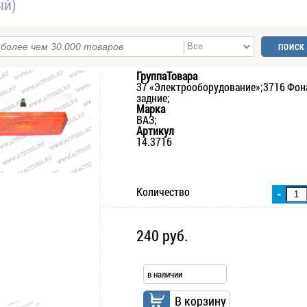
ый)
ГруппаТовара
37 «Электрооборудование»;3716 Фон
задние;
Марка
ВАЗ;
Артикул
14.3716
Количество
-
240 руб.
в наличии
В корзину