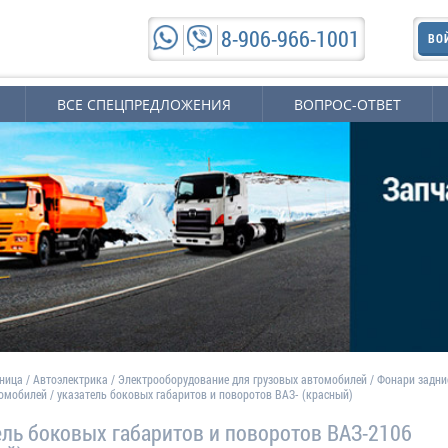
8-906-966-1001
ВО
ВСЕ СПЕЦПРЕДЛОЖЕНИЯ
ВОПРОС-ОТВЕТ
аница
/
Автоэлектрика
/
Электрооборудование для грузовых автомобилей
/
Фонари задни
томобилей
/
указатель боковых габаритов и поворотов ВАЗ- (красный)
ель боковых габаритов и поворотов ВАЗ-2106