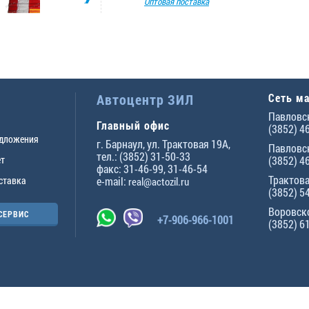
Оптовая поставка
Автоцентр ЗИЛ
Сеть м
Павловск
Главный офис
(3852) 4
едложения
г.
Барнаул
,
ул. Трактовая 19А
,
Павловск
тел.:
(3852) 31-50-33
ет
(3852) 4
факс:
31-46-99
,
31-46-54
Трактова
ставка
e-mail:
real@actozil.ru
(3852) 5
Воровско
СЕРВИС
+7-906-966-1001
(3852) 6
ны