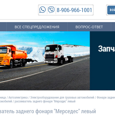
8-906-966-1001
ВО
ВСЕ СПЕЦПРЕДЛОЖЕНИЯ
ВОПРОС-ОТВЕТ
аница
/
Автоэлектрика
/
Электрооборудование для грузовых автомобилей
/
Фонари задни
томобилей
/
рассеиватель заднего фонаря "Мерседес" левый
ватель заднего фонаря "Мерседес" левый