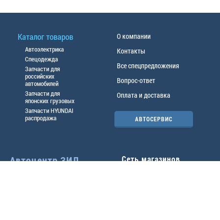
Каталог товаров
О компании
Автоэлектрика
Контакты
Спецодежда
Все спецпредложения
Запчасти для
российских
Вопрос-ответ
автомобилей
Запчасти для
Оплата и доставка
японских грузовых
Запчасти HYUNDAI
распродажа
АВТОСЕРВИС
Автоцентр ЗИЛ
Сеть магазинов
Павловский тр-т, 49б
Главный офис
(3852) 46-90-50
| 8:30-
18:00
г.
Барнаул
,
ул. Трактовая 19А
,
тел.:
(3852) 31-50-33
Павловский тр-т, 49/2
факс:
31-46-99
,
31-46-54
(3852) 46-89-55
| 8:30-
e-mail:
real@actozil.ru