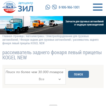
8-906-966-1001
Главная страница
/
Автоэлектрика
/
Электрооборудование для грузовых
автомобилей
/
Фонари задние для грузовых автомобилей
/
рассеиватель заднего
фонаря левый прицепы KOGEL NEW
рассеиватель заднего фонаря левый прицепы
KOGEL NEW