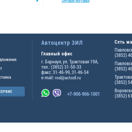
Оптовая поставка
Автоцентр ЗИЛ
Сеть м
Павловск
Главный офис
(3852) 4
едложения
г.
Барнаул
,
ул. Трактовая 19А
,
Павловск
тел.:
(3852) 31-50-33
ет
(3852) 4
факс:
31-46-99
,
31-46-54
Трактова
ставка
e-mail:
real@actozil.ru
(3852) 5
Воровско
СЕРВИС
+7-906-966-1001
(3852) 6
ны