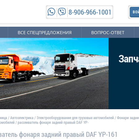
8-906-966-1001
ВО
ВСЕ СПЕЦПРЕДЛОЖЕНИЯ
ВОПРОС-ОТВЕТ
аница
/
Автоэлектрика
/
Электрооборудование для грузовых автомобилей
/
Фонари задни
томобилей
/
рассеиватель фонаря задний правый DAF YP-
ватель фонаря задний правый DAF YP-161