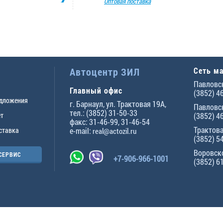
Оптовая поставка
Автоцентр ЗИЛ
Сеть м
Павловск
Главный офис
(3852) 4
едложения
г.
Барнаул
,
ул. Трактовая 19А
,
Павловск
тел.:
(3852) 31-50-33
ет
(3852) 4
факс:
31-46-99
,
31-46-54
Трактова
ставка
e-mail:
real@actozil.ru
(3852) 5
Воровско
СЕРВИС
+7-906-966-1001
(3852) 6
ны