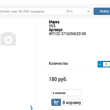
Марка
УАЗ;
Артикул
ФП132-3716204LED GR.
Количество
-
180 руб.
в наличии
В корзину