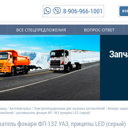
8-906-966-1001
ВО
ВСЕ СПЕЦПРЕДЛОЖЕНИЯ
ВОПРОС-ОТВЕТ
аница
/
Автоэлектрика
/
Электрооборудование для грузовых автомобилей
/
Фонари задни
томобилей
/
рассеиватель фонаря ФП- УАЗ прицепы LED (серый)
ватель фонаря ФП-132 УАЗ, прицепы LED (серый)