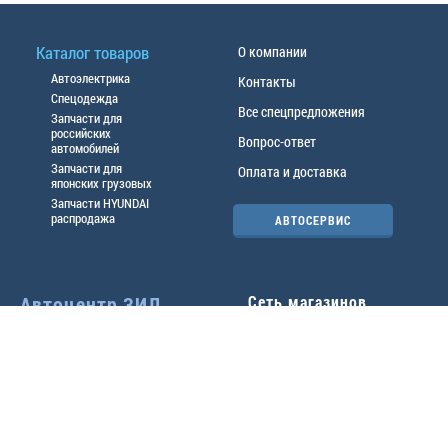
Каталог товаров
О компании
Автоэлектрика
Контакты
Спецодежда
Все спецпредложения
Запчасти для
российских
Вопрос-ответ
автомобилей
Запчасти для
Оплата и доставка
японских грузовых
Запчасти HYUNDAI
распродажа
АВТОСЕРВИС
Автоцентр ЗИЛ
Сеть магазинов
Павловский тр-т, 49б
Главный офис
(3852) 46-90-50
| 8:30-
18:00
г.
Барнаул
,
ул. Трактовая 19А
,
тел.:
(3852) 31-50-33
Павловский тр-т, 49/2
факс:
31-46-99
,
31-46-54
(3852) 46-89-55
| 8:30-
e-mail:
real@actozil.ru
18:00