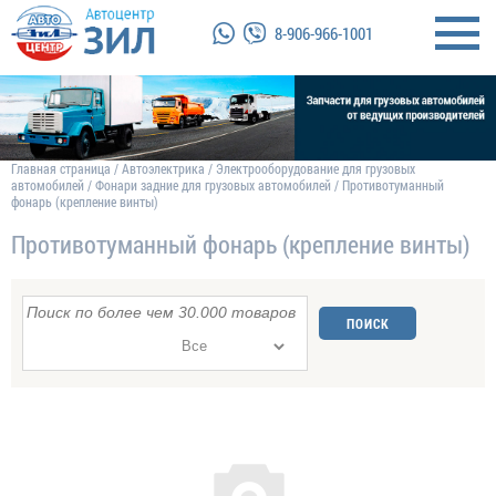
8-906-966-1001
Главная страница
/
Автоэлектрика
/
Электрооборудование для грузовых
автомобилей
/
Фонари задние для грузовых автомобилей
/
Противотуманный
фонарь (крепление винты)
Противотуманный фонарь (крепление винты)