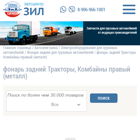
8-906-966-1001
Главная страница
/
Автоэлектрика
/
Электрооборудование для грузовых
автомобилей
/
Фонари задние для грузовых автомобилей
/
фонарь задний Тракторы
Комбайны правый (металл)
фонарь задний Тракторы, Комбайны правый
(металл)