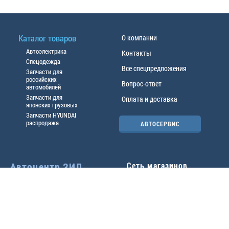
Каталог товаров
О компании
Автоэлектрика
Контакты
Спецодежда
Все спецпредложения
Запчасти для
российских
Вопрос-ответ
автомобилей
Запчасти для
Оплата и доставка
японских грузовых
Запчасти HYUNDAI
распродажа
АВТОСЕРВИС
Автоцентр ЗИЛ
Сеть магазинов
Павловский тр-т, 49б
Главный офис
(3852) 46-90-50
| 8:30-
18:00
г.
Барнаул
,
ул. Трактовая 19А
,
тел.:
(3852) 31-50-33
Павловский тр-т, 49/2
факс:
31-46-99
,
31-46-54
(3852) 46-89-55
| 8:30-
e-mail:
real@actozil.ru