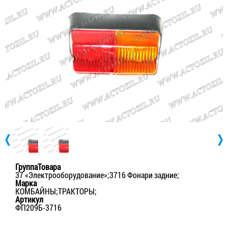
ГруппаТовара
37 «Электрооборудование»;3716 Фонари задние;
Марка
КОМБАЙНЫ;ТРАКТОРЫ;
Артикул
ФП209Б-3716