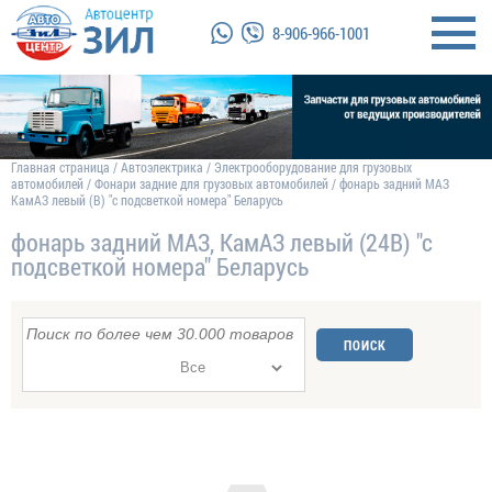
8-906-966-1001
Главная страница
/
Автоэлектрика
/
Электрооборудование для грузовых
автомобилей
/
Фонари задние для грузовых автомобилей
/
фонарь задний МАЗ
КамАЗ левый (В) "с подсветкой номера" Беларусь
фонарь задний МАЗ, КамАЗ левый (24В) "с
подсветкой номера" Беларусь