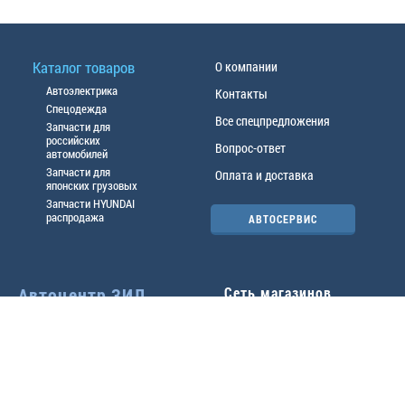
Каталог товаров
О компании
Автоэлектрика
Контакты
Спецодежда
Все спецпредложения
Запчасти для
российских
Вопрос-ответ
автомобилей
Запчасти для
Оплата и доставка
японских грузовых
Запчасти HYUNDAI
распродажа
АВТОСЕРВИС
Автоцентр ЗИЛ
Сеть магазинов
Павловский тр-т, 49б
Главный офис
(3852) 46-90-50
| 8:30-
18:00
г.
Барнаул
,
ул. Трактовая 19А
,
тел.:
(3852) 31-50-33
Павловский тр-т, 49/2
факс:
31-46-99
,
31-46-54
(3852) 46-89-55
| 8:30-
e-mail:
real@actozil.ru