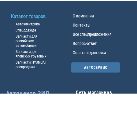
Каталог товаров
О компании
Автоэлектрика
Контакты
Спецодежда
Все спецпредложения
Запчасти для
российских
Вопрос-ответ
автомобилей
Запчасти для
Оплата и доставка
японских грузовых
Запчасти HYUNDAI
распродажа
АВТОСЕРВИС
Автоцентр ЗИЛ
Сеть магазинов
Павловский тр-т, 49б
Главный офис
(3852) 46-90-50
| 8:30-
18:00
г.
Барнаул
,
ул. Трактовая 19А
,
тел.:
(3852) 31-50-33
Павловский тр-т, 49/2
факс:
31-46-99
,
31-46-54
(3852) 46-89-55
| 8:30-
e-mail:
real@actozil.ru
18:00