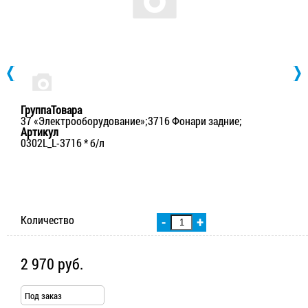
ГруппаТовара
37 «Электрооборудование»;3716 Фонари задние;
Артикул
0302L_L-3716 * б/л
Количество
-
+
2 970 руб.
Под заказ