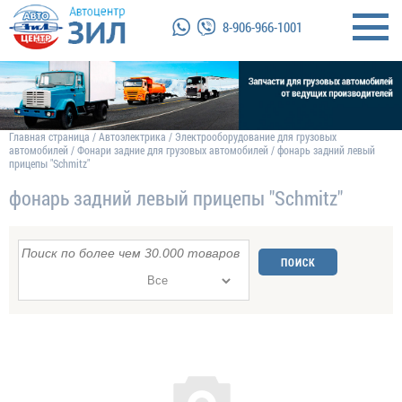
8-906-966-1001
Главная страница
/
Автоэлектрика
/
Электрооборудование для грузовых
автомобилей
/
Фонари задние для грузовых автомобилей
/
фонарь задний левый
прицепы "Schmitz"
фонарь задний левый прицепы "Schmitz"