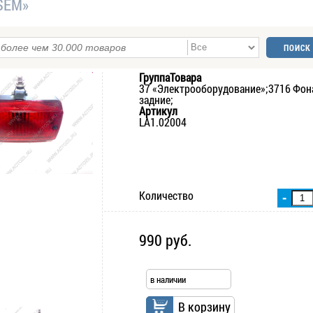
SEM»
ГруппаТовара
37 «Электрооборудование»;3716 Фон
задние;
Артикул
LA1.02004
Количество
-
990 руб.
в наличии
В корзину