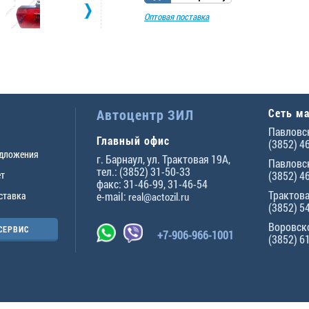
Оптовая поставка
Автоцентр ЗИЛ
Сеть м
Павловск
Главный офис
(3852) 4
едложения
г.
Барнаул
,
ул. Трактовая 19А
,
Павловск
тел.:
(3852) 31-50-33
ет
(3852) 4
факс:
31-46-99
,
31-46-54
Трактова
ставка
e-mail:
real@actozil.ru
(3852) 5
Воровско
СЕРВИС
+7-906-966-1001
(3852) 6