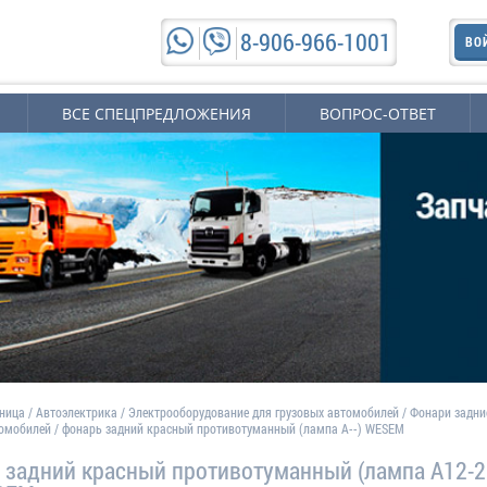
8-906-966-1001
ВО
ВСЕ СПЕЦПРЕДЛОЖЕНИЯ
ВОПРОС-ОТВЕТ
аница
/
Автоэлектрика
/
Электрооборудование для грузовых автомобилей
/
Фонари задни
томобилей
/
фонарь задний красный противотуманный (лампа А--) WESEM
 задний красный противотуманный (лампа А12-2