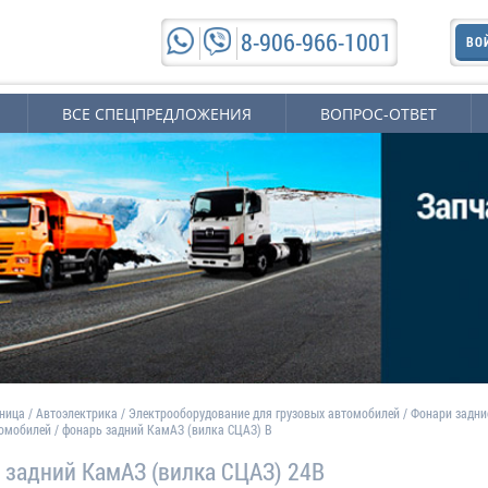
8-906-966-1001
ВО
ВСЕ СПЕЦПРЕДЛОЖЕНИЯ
ВОПРОС-ОТВЕТ
аница
/
Автоэлектрика
/
Электрооборудование для грузовых автомобилей
/
Фонари задни
томобилей
/
фонарь задний КамАЗ (вилка СЦАЗ) В
 задний КамАЗ (вилка СЦАЗ) 24В