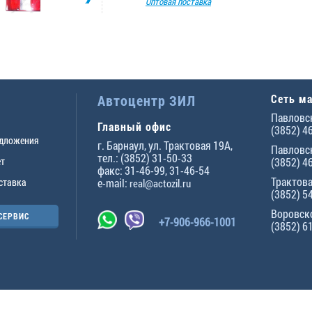
Оптовая поставка
Автоцентр ЗИЛ
Сеть м
Павловск
Главный офис
(3852) 4
едложения
г.
Барнаул
,
ул. Трактовая 19А
,
Павловск
тел.:
(3852) 31-50-33
ет
(3852) 4
факс:
31-46-99
,
31-46-54
Трактова
ставка
e-mail:
real@actozil.ru
(3852) 5
Воровско
СЕРВИС
+7-906-966-1001
(3852) 6
ны