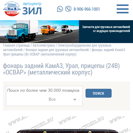
8-906-966-1001
Главная страница
/
Автоэлектрика
/
Электрооборудование для грузовых
автомобилей
/
Фонари задние для грузовых автомобилей
/
фонарь задний КамАЗ
Урал прицепы (В) ОСВАР (металлический корпус)
фонарь задний КамАЗ, Урал, прицепы (24В)
«ОСВАР» (металлический корпус)