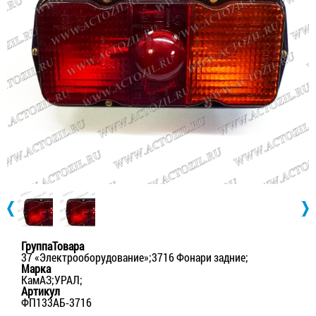
ГруппаТовара
37 «Электрооборудование»;3716 Фонари задние;
Марка
КамАЗ;УРАЛ;
Артикул
ФП133АБ-3716