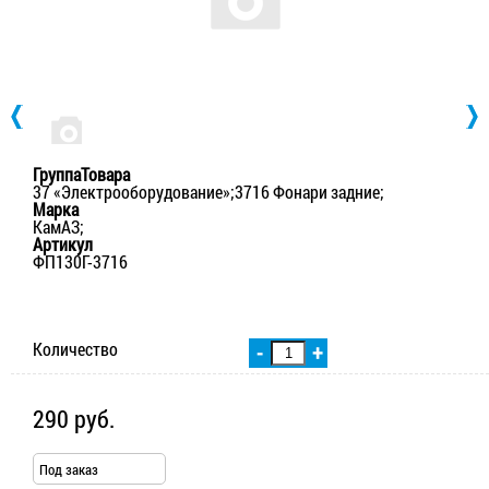
ГруппаТовара
37 «Электрооборудование»;3716 Фонари задние;
Марка
КамАЗ;
Артикул
ФП130Г-3716
Количество
-
+
290 руб.
Под заказ