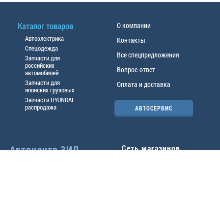
Каталог товаров
О компании
Автоэлектрика
Контакты
Спецодежда
Все спецпредложения
Запчасти для
российских
Вопрос-ответ
автомобилей
Запчасти для
Оплата и доставка
японских грузовых
Запчасти HYUNDAI
распродажа
АВТОСЕРВИС
Автоцентр ЗИЛ
Сеть магазинов
Павловский тр-т, 49б
Главный офис
(3852) 46-90-50
| 8:30-
18:00
г.
Барнаул
,
ул. Трактовая 19А
,
тел.:
(3852) 31-50-33
Павловский тр-т, 49/2
факс:
31-46-99
,
31-46-54
(3852) 46-89-55
| 8:30-
e-mail:
real@actozil.ru
18:00