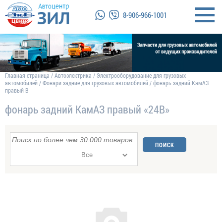
8-906-966-1001
Главная страница
/
Автоэлектрика
/
Электрооборудование для грузовых
автомобилей
/
Фонари задние для грузовых автомобилей
/
фонарь задний КамАЗ
правый В
фонарь задний КамАЗ правый «24В»