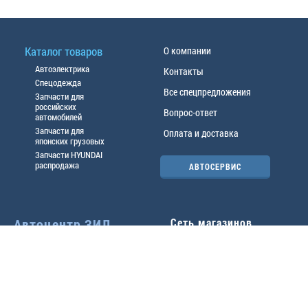
Каталог товаров
О компании
Автоэлектрика
Контакты
Спецодежда
Все спецпредложения
Запчасти для
российских
Вопрос-ответ
автомобилей
Запчасти для
Оплата и доставка
японских грузовых
Запчасти HYUNDAI
распродажа
АВТОСЕРВИС
Автоцентр ЗИЛ
Сеть магазинов
Павловский тр-т, 49б
Главный офис
(3852) 46-90-50
| 8:30-
18:00
г.
Барнаул
,
ул. Трактовая 19А
,
тел.:
(3852) 31-50-33
Павловский тр-т, 49/2
факс:
31-46-99
,
31-46-54
(3852) 46-89-55
| 8:30-
e-mail:
real@actozil.ru