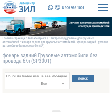
8-906-966-1001
Главная страница
/
Автоэлектрика
/
Электрооборудование для грузовых
автомобилей
/
Фонари задние для грузовых автомобилей
/
фонарь задний Грузовые
автомобили без провода б/л (SP)
фонарь задний Грузовые автомобили без
провода б/л (SP3001)