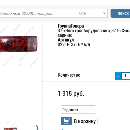
ГруппаТовара
37 «Электрооборудование»;3716 Фон
задние;
Артикул
0221R-3716 * б/л
Количество
-
1 915 руб.
Под заказ
В корзину