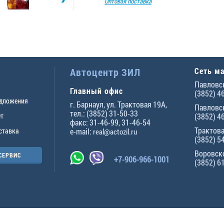
Оптовая поставка
Автоцентр ЗИЛ
Сеть м
Павловск
Главный офис
(3852) 4
едложения
г.
Барнаул
,
ул. Трактовая 19А
,
Павловск
тел.:
(3852) 31-50-33
ет
(3852) 4
факс:
31-46-99
,
31-46-54
Трактова
ставка
e-mail:
real@actozil.ru
(3852) 5
Воровско
СЕРВИС
+7-906-966-1001
(3852) 6
ны