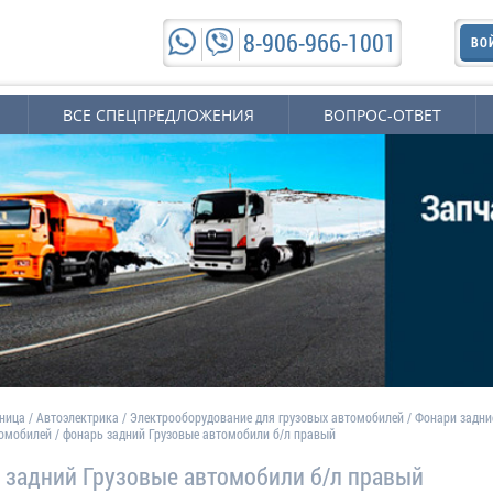
8-906-966-1001
ВО
ВСЕ СПЕЦПРЕДЛОЖЕНИЯ
ВОПРОС-ОТВЕТ
аница
/
Автоэлектрика
/
Электрооборудование для грузовых автомобилей
/
Фонари задни
томобилей
/
фонарь задний Грузовые автомобили б/л правый
 задний Грузовые автомобили б/л правый