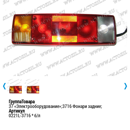
ГруппаТовара
37 «Электрооборудование»;3716 Фонари задние;
Артикул
0221L-3716 * б/л