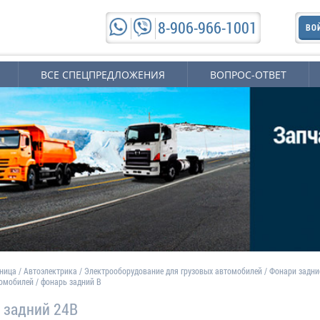
8-906-966-1001
ВО
ВСЕ СПЕЦПРЕДЛОЖЕНИЯ
ВОПРОС-ОТВЕТ
аница
/
Автоэлектрика
/
Электрооборудование для грузовых автомобилей
/
Фонари задни
томобилей
/
фонарь задний В
 задний 24В