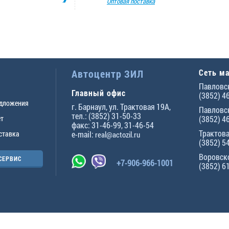
Оптовая поставка
Автоцентр ЗИЛ
Сеть м
Павловск
Главный офис
(3852) 4
едложения
г.
Барнаул
,
ул. Трактовая 19А
,
Павловск
тел.:
(3852) 31-50-33
ет
(3852) 4
факс:
31-46-99
,
31-46-54
Трактова
ставка
e-mail:
real@actozil.ru
(3852) 5
Воровско
СЕРВИС
+7-906-966-1001
(3852) 6
ны