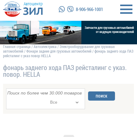
8-906-966-1001
Главная страница
/
Автоэлектрика
/
Электрооборудование для грузовых
автомобилей
/
Фонари задние для грузовых автомобилей
/
фонарь заднего хода ПАЗ
рейсталинг с указ повор HELLA
фонарь заднего хода ПАЗ рейсталинг с указ.
повор. HELLA