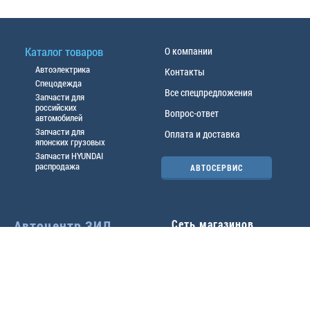
Каталог товаров
О компании
Автоэлектрика
Контакты
Спецодежда
Все спецпредложения
Запчасти для
российских
Вопрос-ответ
автомобилей
Запчасти для
Оплата и доставка
японских грузовых
Запчасти HYUNDAI
распродажа
АВТОСЕРВИС
Автоцентр ЗИЛ
Сеть магазинов
Павловский тр-т, 49б
Главный офис
(3852) 46-90-50
| 8:30-
18:00
г.
Барнаул
,
ул. Трактовая 19А
,
тел.:
(3852) 31-50-33
Павловский тр-т, 49/2
факс:
31-46-99
,
31-46-54
(3852) 46-89-55
| 8:30-
e-mail:
real@actozil.ru