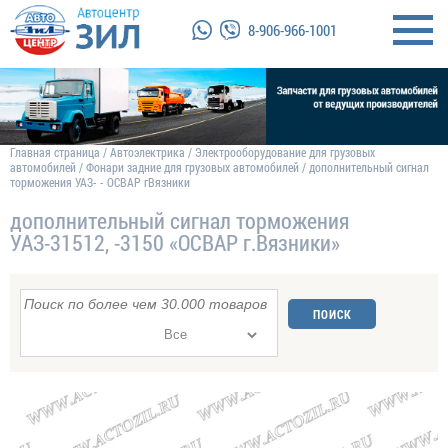
8-906-966-1001
Главная страница
/
Автоэлектрика
/
Электрооборудование для грузовых
автомобилей
/
Фонари задние для грузовых автомобилей
/
дополнительный сигнал
торможения УАЗ- - ОСВАР гВязники
дополнительный сигнал торможения
УАЗ-31512, -3150 «ОСВАР г.Вязники»