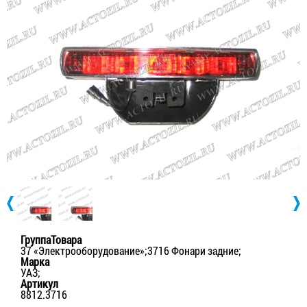
ГруппаТовара
37 «Электрооборудование»;3716 Фонари задние;
Марка
УАЗ;
Артикул
8812.3716