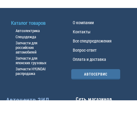
Каталог товаров
О компании
Автоэлектрика
Контакты
Спецодежда
Все спецпредложения
Запчасти для
российских
Вопрос-ответ
автомобилей
Запчасти для
Оплата и доставка
японских грузовых
Запчасти HYUNDAI
распродажа
АВТОСЕРВИС
Автоцентр ЗИЛ
Сеть магазинов
Павловский тр-т, 49б
Главный офис
(3852) 46-90-50
| 8:30-
18:00
г.
Барнаул
,
ул. Трактовая 19А
,
тел.:
(3852) 31-50-33
Павловский тр-т, 49/2
факс:
31-46-99
,
31-46-54
(3852) 46-89-55
| 8:30-
e-mail:
real@actozil.ru