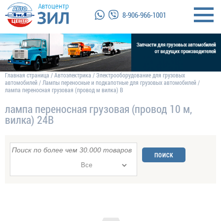
8-906-966-1001
Главная страница
/
Автоэлектрика
/
Электрооборудование для грузовых
автомобилей
/
Лампы переносные и подкапотные для грузовых автомобилей
/
лампа переносная грузовая (провод м вилка) В
лампа переносная грузовая (провод 10 м,
вилка) 24В