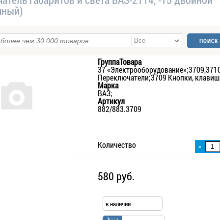
чный)
ГруппаТовара
37 «Электрооборудование»;3709,371
Переключатели;3709 Кнопки, клавиш
Марка
ВАЗ;
Артикул
882/883.3709
Количество
-
580 руб.
в наличии