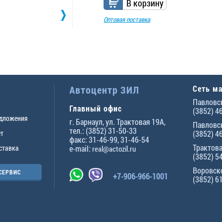
В корзину
Оптовая поставка
Автоцентр ЗИЛ
Сеть м
Павловск
Главный офис
(3852) 4
едложения
г.
Барнаул
,
ул. Трактовая 19А
,
Павловск
тел.:
(3852) 31-50-33
ет
(3852) 4
факс:
31-46-99
,
31-46-54
Трактова
ставка
e-mail:
real@actozil.ru
(3852) 5
Воровско
СЕРВИС
+7-906-966-1001
(3852) 6