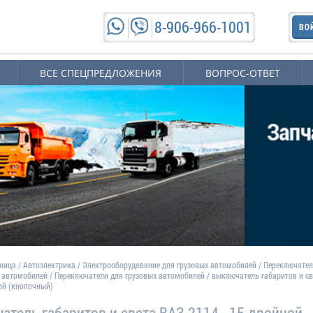
8-906-966-1001
ВО
ВСЕ СПЕЦПРЕДЛОЖЕНИЯ
ВОПРОС-ОТВЕТ
аница
/
Автоэлектрика
/
Электрооборудование для грузовых автомобилей
/
Переключате
х автомобилей
/
Переключатели для грузовых автомобилей
/
выключатель габаритов и св
ой (кнопочный)
атель габаритов и света ВАЗ-2114, -15 двойной