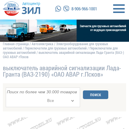
8-906-966-1001
Главная страница
/
Автоэлектрика
/
Электрооборудование для грузовых
автомобилей
/
Переключатели для грузовых автомобилей
/
Переключатели для
грузовых автомобилей
/
выключатель аварийной сигнализации Лада-Гранта (ВАЗ-)
ОАО АВАР гПсков
выключатель аварийной сигнализации Лада-
Гранта (ВАЗ-2190) «ОАО АВАР г.Псков»