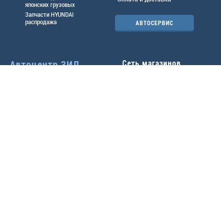
японских грузовых
Запчасти HYUNDAI
распродажа
АВТОСЕРВИС
Автоцентр ЗИЛ
Сеть магазинов
Павловский тр-т, 49б
Главный офис
(3852) 46-90-50
| 8:30-
18:00
г.
Барнаул
,
ул. Трактовая 19А
,
тел.:
(3852) 31-50-33
Павловский тр-т, 49/2
факс:
31-46-99
,
31-46-54
(3852) 46-89-55
| 8:30-
e-mail:
real@actozil.ru
18:00
Трактовая, 19А
(3852) 54-58-75
| 8:00-
17:00
+7-906-966-1001
Воровского, 112
(3852) 61-41-95
| 9:00-
18:00