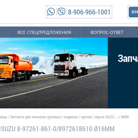
8-906-966-1001
ВО
ВСЕ СПЕЦПРЕДЛОЖЕНИЯ
ВОПРОС-ОТВЕТ
аница
/
Запчасти для японских грузовых
/
подвеска
/
прочее
/
серьга ISUZU ---/ ØMM
 ISUZU 8-97261-861-0/8972618610 Ø16MM