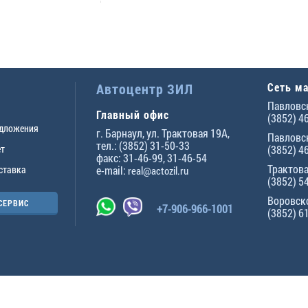
Автоцентр ЗИЛ
Сеть м
Павловск
Главный офис
(3852) 4
едложения
г.
Барнаул
,
ул. Трактовая 19А
,
Павловск
тел.:
(3852) 31-50-33
ет
(3852) 4
факс:
31-46-99
,
31-46-54
Трактова
ставка
e-mail:
real@actozil.ru
(3852) 5
Воровско
СЕРВИС
+7-906-966-1001
(3852) 6
ны