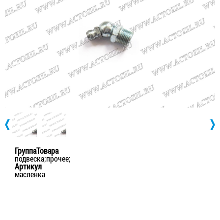
ГруппаТовара
подвеска;прочее;
Артикул
масленка