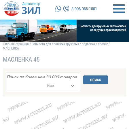
8-906-966-1001
Главная страница
/
Запчасти для японских грузовых
/
подвеска
/
прочее
/
МАСЛЕНКА
МАСЛЕНКА 45