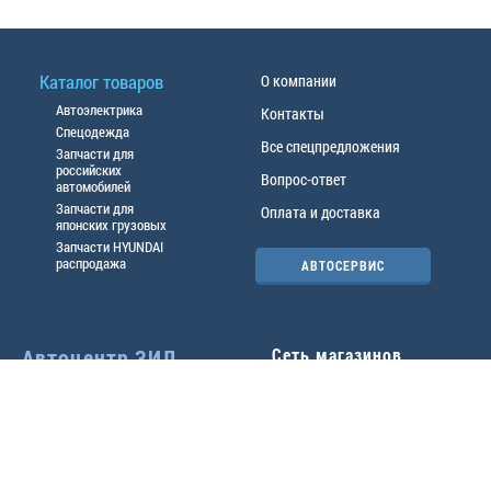
Каталог товаров
О компании
Автоэлектрика
Контакты
Спецодежда
Все спецпредложения
Запчасти для
российских
Вопрос-ответ
автомобилей
Запчасти для
Оплата и доставка
японских грузовых
Запчасти HYUNDAI
распродажа
АВТОСЕРВИС
Автоцентр ЗИЛ
Сеть магазинов
Павловский тр-т, 49б
Главный офис
(3852) 46-90-50
| 8:30-
18:00
г.
Барнаул
,
ул. Трактовая 19А
,
тел.:
(3852) 31-50-33
Павловский тр-т, 49/2
факс:
31-46-99
,
31-46-54
(3852) 46-89-55
| 8:30-
e-mail:
real@actozil.ru