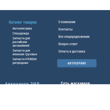
Каталог товаров
О компании
Автоэлектрика
Контакты
Спецодежда
Все спецпредложения
Запчасти для
российских
Вопрос-ответ
автомобилей
Запчасти для
Оплата и доставка
японских грузовых
Запчасти HYUNDAI
распродажа
АВТОСЕРВИС
Автоцентр ЗИЛ
Сеть магазинов
Павловский тр-т, 49б
Главный офис
(3852) 46-90-50
| 8:30-
18:00
г.
Барнаул
,
ул. Трактовая 19А
,
тел.:
(3852) 31-50-33
Павловский тр-т, 49/2
факс:
31-46-99
,
31-46-54
(3852) 46-89-55
| 8:30-