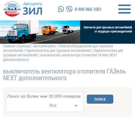
8-906-966-1001
Главная страница
/
Автоэлектрика
/
Электрооборудование для грузовых
автомобилей
/
Переключатели для грузовых автомобилей
/
Переключатели для
грузовых автомобилей
/
выключатель вентилятора отопителя ГАЗель NEXT
дополнительного
выключатель вентилятора отопителя ГАЗель
NEXT дополнительного