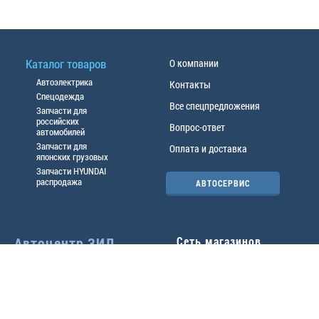
Каталог товаров
О компании
Автоэлектрика
Контакты
Спецодежда
Все спецпредложения
Запчасти для
российских
Вопрос-ответ
автомобилей
Запчасти для
Оплата и доставка
японских грузовых
Запчасти HYUNDAI
распродажа
АВТОСЕРВИС
Автоцентр ЗИЛ
Сеть магазинов
Павловский тр-т, 49б
Главный офис
(3852) 46-90-50
| 8:30-
18:00
г.
Барнаул
,
ул. Трактовая 19А
,
тел.:
(3852) 31-50-33
Павловский тр-т, 49/2
факс:
31-46-99
,
31-46-54
(3852) 46-89-55
| 8:30-